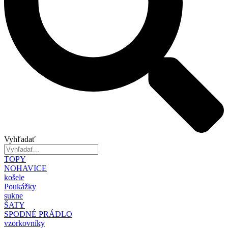
Vyhľadať
TOPY
NOHAVICE
košele
Poukážky
sukne
ŠATY
SPODNÉ PRÁDLO
vzorkovníky