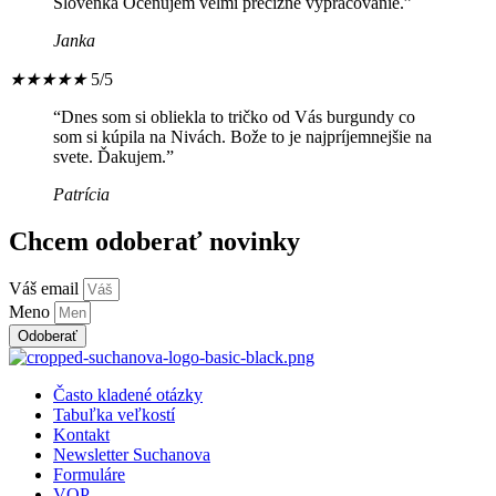
Slovenka Ocenujem velmi precizne vypracovanie.”
page
Janka
★
★
★
★
★
5/5
“Dnes som si obliekla to tričko od Vás burgundy co
som si kúpila na Nivách. Bože to je najpríjemnejšie na
svete. Ďakujem.”
Patrícia
Chcem odoberať novinky
Váš email
Meno
Odoberať
Menu
Často kladené otázky
Tabuľka veľkostí
Kontakt
Newsletter Suchanova
Formuláre
VOP