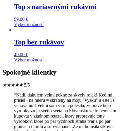
has
Top s nariasenými rukávmi
multiple
variants.
59.00
€
The
Výber možností
options
This
may
product
be
has
Top bez rukávov
chosen
multiple
on
variants.
the
49.00
€
The
product
Výber možností
options
page
This
may
product
Spokojné klientky
be
has
chosen
multiple
on
★
★
★
★
★
5/5
variants.
the
The
product
“Nadi, dakujem velmi pekne za skvely rolak! Ked mi
options
page
prisiel - na mieru = skrateny na moju "vysku" a este i s
may
venovanim! Velmi som sa mu potesila, ze prave tieto
be
vyrobky zreju svetlo sveta na Slovensku ze to nemusim
chosen
kupovat v ziadnom retazci, ktory prepravuje tony
on
vyrobkov, ktore po par tyzdnoch stratia tvar a po par
the
praniach i farbu a su vytahane...Ze mi ho usila sikovna
product