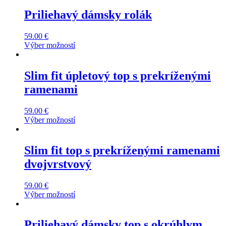
Priliehavý dámsky rolák
59.00
€
Výber možností
This
product
has
Slim fit úpletový top s prekríženými
multiple
ramenami
variants.
The
options
59.00
€
may
Výber možností
be
This
chosen
product
on
has
Slim fit top s prekríženými ramenami
the
multiple
dvojvrstvový
product
variants.
page
The
options
59.00
€
may
Výber možností
be
This
chosen
product
on
has
Priliehavý dámsky top s okrúhlym